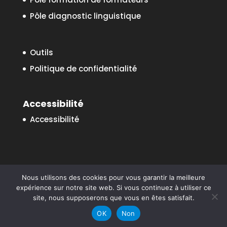
Pôle diagnostic linguistique
Outils
Politique de confidentialité
Accessibilité
Accessibilité
Nous utilisons des cookies pour vous garantir la meilleure
expérience sur notre site web. Si vous continuez à utiliser ce
site, nous supposerons que vous en êtes satisfait.
Paroles Voyageuses - Tous droits réservés -
Webdesign :
frenchtouchweb.com
OK
Non